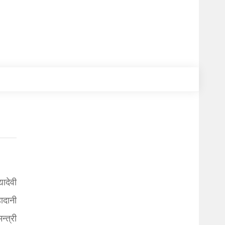
ादेवी
ादानी
्त्री