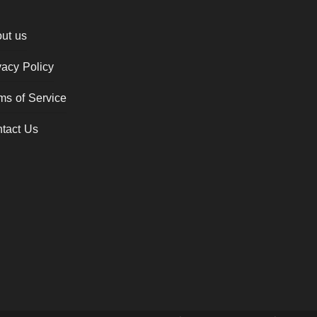
ut us
vacy Policy
ms of Service
tact Us