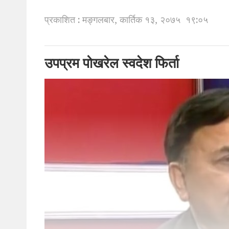
प्रकाशित : मङ्गलबार, कार्तिक १३, २०७५
१९:०५
उपप्रम पोखरेल स्वदेश फिर्ता