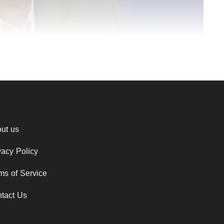
ut us
vacy Policy
ms of Service
tact Us