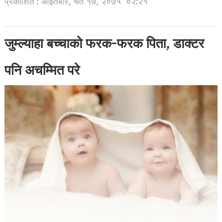
प्रकाशित : आइतबार, चैत १७, २०७५
०२:२१
जुम्ल्याहा बच्चाको फरक-फरक पिता, डाक्टर
पनि अचम्मित परे