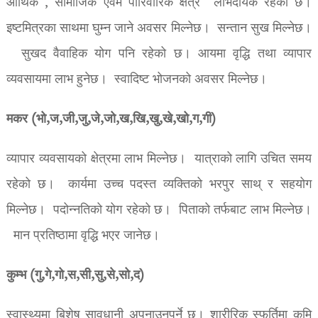
आर्थिक , सामाजिक एवम पारिवारिक क्षेत्र लाभदायक रहेको छ।
इष्टमित्रका साथमा घुम्न जाने अवसर मिल्नेछ। सन्तान सुख मिल्नेछ।
सुखद वैवाहिक योग पनि रहेको छ। आयमा वृद्धि तथा व्यापार
व्यवसायमा लाभ हुनेछ। स्वादिष्ट भोजनको अवसर मिल्नेछ।
मकर (भो,ज,जी,जु,जे,जो,ख,खि,खु,खे,खो,ग,गी)
व्यापार व्यवसायको क्षेत्रमा लाभ मिल्नेछ। यात्राको लागि उचित समय
रहेको छ। कार्यमा उच्च पदस्त व्यक्तिको भरपुर साथ् र सहयोग
मिल्नेछ। पदोन्नतिको योग रहेको छ। पिताको तर्फबाट लाभ मिल्नेछ।
मान प्रतिष्ठामा वृद्धि भएर जानेछ।
कुम्भ (गु,गे,गो,स,सी,सु,से,सो,द)
स्वास्थ्यमा बिशेष सावधानी अपनाउनुपर्ने छ। शारीरिक स्फुर्तिमा कमि