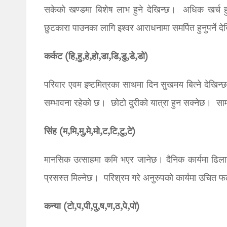
सकेको खण्डमा बिशेष लाभ हुने देखिन्छ। अधिक खर्च हुन
छुटकारा पाउनका लागि इश्वर आराधनामा समर्पित हुनुपर्ने द
कर्कट (हि,हु,हे,हो,डा,डि,डु,डे,डो)
परिवार एवम इष्टमित्रका साथमा दिन सुखमय बित्ने देखिन्छ।
सम्भावना रहेको छ। छोटो दुरीको यात्रा हुन सक्नेछ। सामाज
सिंह (म,मि,मु,मे,मो,ट,टि,टु,टे)
मानसिक उत्साहमा कमि भएर जानेछ। दैनिक कार्यमा ढिला
प्रसस्त मिल्नेछ। परिश्रम गरे अनुरुपको कार्यमा उचित फ
कन्या (टो,प,पी,पु,ष,ण,ठ,पे,पो)