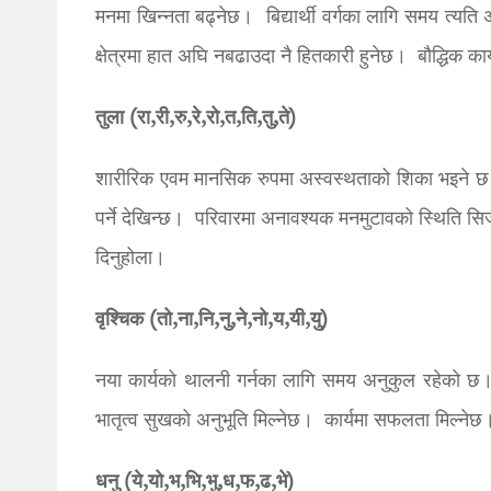
मनमा खिन्नता बढ्नेछ। बिद्यार्थी वर्गका लागि समय त्य
क्षेत्रमा हात अघि नबढाउदा नै हितकारी हुनेछ। बौद्धिक का
तुला (रा,री,रु,रे,रो,त,ति,तु,ते)
शारीरिक एवम मानसिक रुपमा अस्वस्थताको शिका भइने छ। 
पर्ने देखिन्छ। परिवारमा अनावश्यक मनमुटावको स्थिति सिर्
दिनुहोला।
वृश्चिक (तो,ना,नि,नु,ने,नो,य,यी,यु)
नया कार्यको थालनी गर्नका लागि समय अनुकुल रहेको 
भातृत्व सुखको अनुभूति मिल्नेछ। कार्यमा सफलता मिल्नेछ
धनु (ये,यो,भ,भि,भु,ध,फ,ढ,भे)