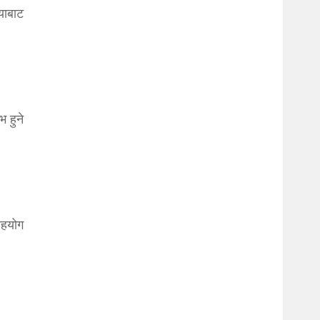
याबाट
भ हुने
सहयोग