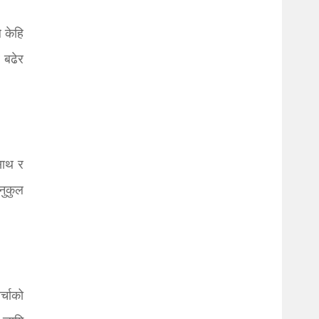
 केहि
र बढेर
साथ र
नुकुल
्चाको