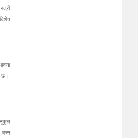
्त्री
बिशेष
भावना
को छ।
नुकुल
 बच्न