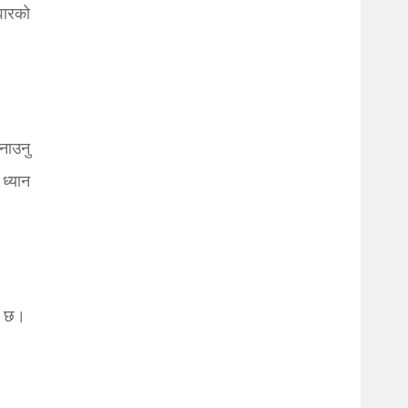
वारको
नाउनु
 ध्यान
को छ।