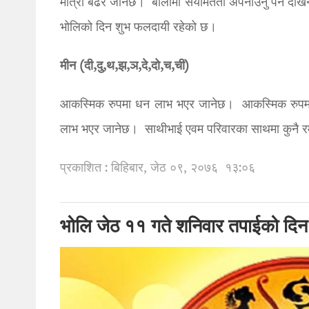
मात्रा बढेर जानेछ। बोलीमा संयमितता अपनाउनु पर्ने देख
भोलिको दिन शुभ फलदायी रहेको छ।
मीन (दी,दु,थ,झ,ञ,दे,दो,च,ची)
आकस्मिक रुपमा धन लाभ भएर जानेछ। आकस्मिक रुपमा मित्
लाभ भएर जानेछ। साथीभाई एवम परिवारका साथमा कुनै र
प्रकाशित : बिहिबार, जेठ ०९, २०७६
१३:०६
भोलि जेठ ११ गते शनिवार तपाईको दिन 