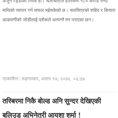
अर्जुन रेड्डीको रिमेक हो। चलचित्रले हालसम्म १८० करोड भन्दा
माथिको व्यापार गर्न सफल भईसकेको छ। चलचित्रको शहिद र कियारा
आडवाणीको जोडीलाई दर्शकले अत्यन्तै मन पराएका छन।
प्रकाशित : मङ्गलबार, असार १७, २०७६
०६:३७
तस्बिरमा निकै बोल्ड अनि सुन्दर देखिएकी
बलिउड अभिनेत्री आयशा शर्मा !