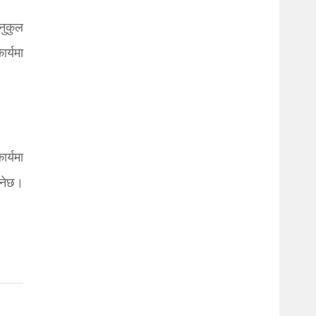
नुकुल
र्यमा
र्यमा
ानेछ।