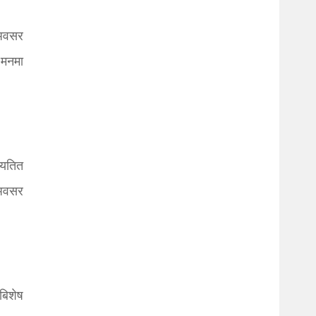
 अवसर
 मनमा
्यतित
 अवसर
बिशेष