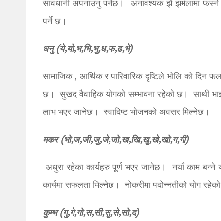
सावधानी अपनाउनु पर्नेछ। अनावश्यक झैँ झमेलामा फस्न
पर्ने छ।
धनु (ये,यो,भ,भि,भु,ध,फ,ढ,भे)
सामाजिक , आर्थिक र पारिवारिक दृष्टिले भोलि को दिन 
छ। सुखद वैवाहिक योगको सम्भावना रहेको छ। साथी भाईका स
लाभ भएर जानेछ। स्वादिष्ट भोजनको अवसर मिल्नेछ।
मकर (भो,ज,जी,जु,जे,जो,ख,खि,खु,खे,खो,ग,गी)
अधुरा रहेका कार्यहरु पूर्ण भएर जानेछ। नयाँ काम बन्
कार्यमा सफलता मिल्नेछ। नोकरीमा पदोन्नतीको योग रहेको 
कुम्भ (गु,गे,गो,स,सी,सु,से,सो,द)