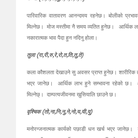
पारिवारिक वातावरण आनन्दमय रहनेछ। बोलीको प्रभ
मिल्नेछ। मोज मस्तीमा नै समय व्यतित हुनेछ। आर्थिक ल
नकारात्मक भाव पैदा हुन नदिनु होला।
तुला (रा,री,रु,रे,रो,त,ति,तु,ते)
कला कौशलता देखाउने सु अवसर प्राप्त हुनेछ। शारीरिक 
भएर जानेछ। आर्थिक लाभ हुने सम्भावना रहेको छ। आ
मिल्नेछ्। दाम्पत्यजीवनमा खुसियालि छाउने छ।
वृश्चिक (तो,ना,नि,नु,ने,नो,य,यी,यु)
मनोरन्जनात्मक कार्यको पछाडी धन खर्च भएर जानेछ। 