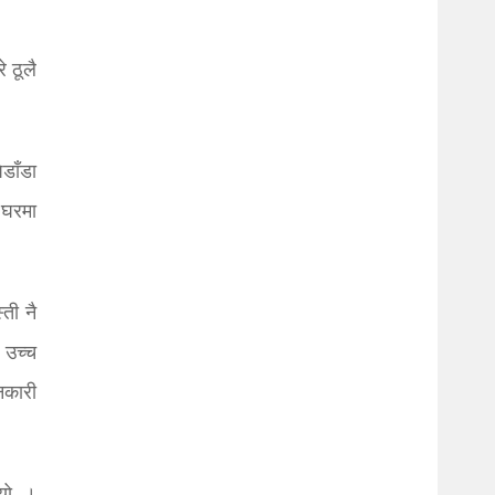
 ठूलै
ेडाँडा
 घरमा
ती नै
 उच्च
नकारी