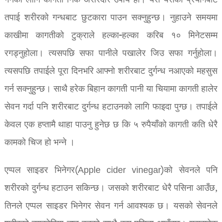
गर्नको लागि कागती निकै असरदार उपाय हो। यस यसको प्रयोगबाट
तपाई शरीरको गन्धबाट छुटकारा पाउन सक्नुहुन्छ। नुहाउने समयमा
काखीमा कागतीको टुक्राले हल्का-हल्का करिब १० मिनेटसम्म
रगड्नुहोला। त्यसपछि सफा पानीले पखालेर जिउ सफा गर्नुहोला।
त्यसपछि तपाईले पूरा दिनभरि आफ्नो शरीरबाट दुर्गन्ध नआएको महसुस
गर्न सक्नुहुन्छ। साथै हरेक बिहान कागती पानी या चियामा कागती हालेर
सेवन गर्दा पनि शरीरबाट दुर्गन्ध हटाउनको लागि फाइदा पुग्छ। तपाईले
केवल एक हप्तामै थाहा पाउनु हुनेछ छ कि ५ रुपैयाँको कागती कति धेरै
कामको चिज हो भन्ने ।
एप्पल साइडर भिनेगर(Apple cider vinegar)को सेवनले पनि
शरीरको दुर्गन्ध हटाउन सकिन्छ। जसको शरीरबाट धेरै पसिना आउँछ,
तिनले एप्पल साइडर भिनेगर सेवन गर्न आवश्यक छ। यसको सेवनले