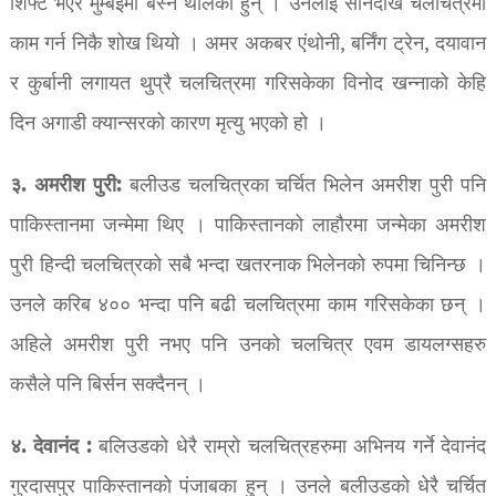
शिफ्ट भएर मुम्बईमा बस्न थालेका हुन् । उनलाई सानैदेखि चलचित्रमा
काम गर्न निकै शोख थियो । अमर अकबर एंथोनी, बर्निंग ट्रेन, दयावान
र कुर्बानी लगायत थुप्रै चलचित्रमा गरिसकेका विनोद खन्नाको केहि
दिन अगाडी क्यान्सरको कारण मृत्यु भएको हो ।
३. अमरीश पुरी:
बलीउड चलचित्रका चर्चित भिलेन अमरीश पुरी पनि
पाकिस्तानमा जन्मेमा थिए । पाकिस्तानको लाहौरमा जन्मेका अमरीश
पुरी हिन्दी चलचित्रको सबै भन्दा खतरनाक भिलेनको रुपमा चिनिन्छ ।
उनले करिब ४०० भन्दा पनि बढी चलचित्रमा काम गरिसकेका छन् ।
अहिले अमरीश पुरी नभए पनि उनको चलचित्र एवम डायलग्सहरु
कसैले पनि बिर्सन सक्दैनन् ।
४. देवानंद :
बलिउडको धेरै राम्रो चलचित्रहरुमा अभिनय गर्ने देवानंद
गुरदासपुर पाकिस्‍तानको पंजाबका हुन् । उनले बलीउडको धेरै चर्चित