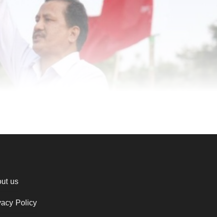
ut us
vacy Policy