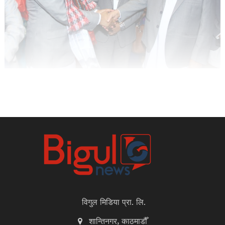
विगुल मिडिया प्रा. लि.
शान्तिनगर, काठमाडौँ