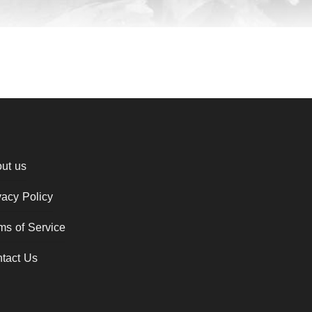
ut us
vacy Policy
ms of Service
tact Us