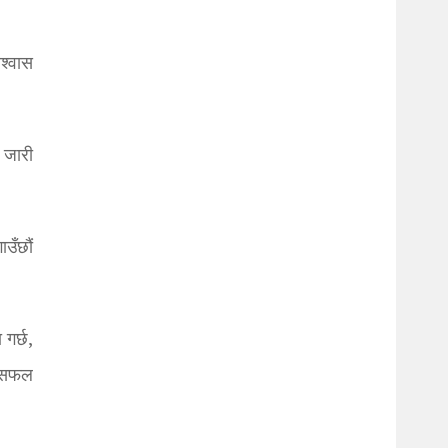
िश्वास
 जारी
उँछौं
गर्छ,
ै असफल