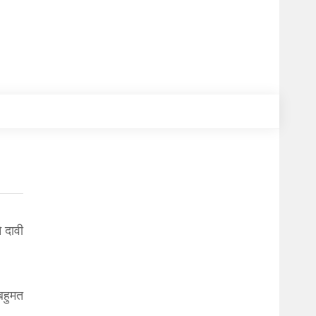
े दावी
 बहुमत