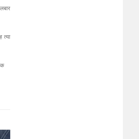
गलबार
 त्या
यक