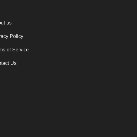
ut us
vacy Policy
ms of Service
tact Us