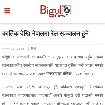
कार्तिक देखि नेपालमा रेल सञ्चालन हुने
साउन २३, २०७६
BN
धनुषा :
राजधानी काठमाडौँबाट समुद्रसम्म बन्दरगाह पहुँच रहेको
कोलकाताबीच रेलसेवा सञ्चालनसँगै यातायात दूरीमा कमी आउने भएको
गाेरखापत्र दैनिक
छ। यो समाचार आजको खबर
मा प्रकाशित छ।
भारतको जयनगरदेखि जनकपुर हुँदै बर्दिबास आइपुग्ने रेलसेवाले
कोलकाता बन्दरगाहबाट काठमाडौँ आउने मौजुदा दूरी घटाउने भएको
हो। अहिले कोलकाताबाट मालसामान वीरगञ्ज हुँदै काठमाडौँ आउँदै छ