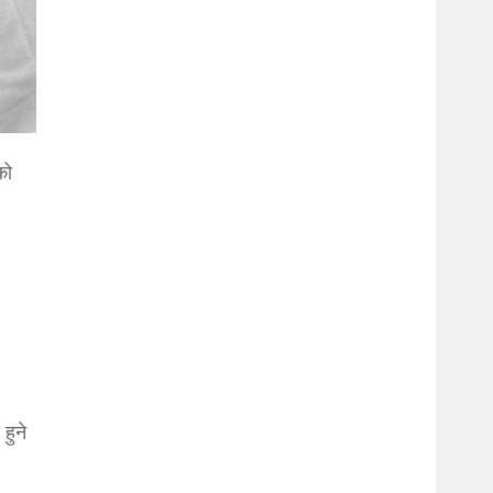
को
हुने