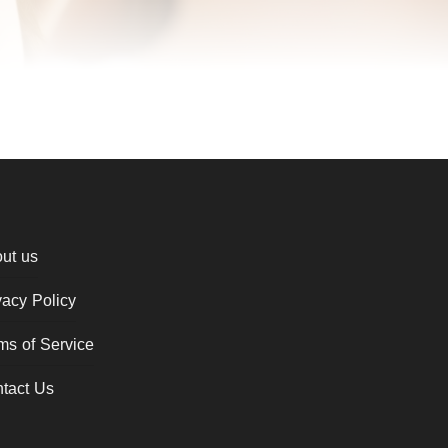
ut us
vacy Policy
ms of Service
tact Us