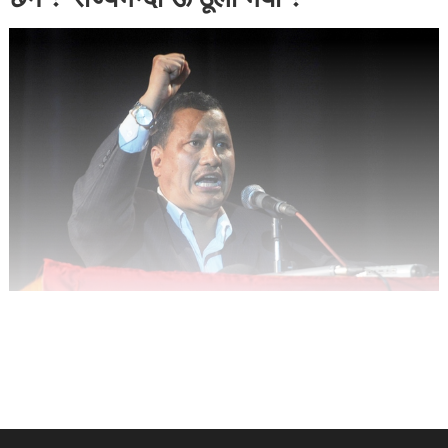
छैन ? राज्यभन्दा ऊ ठूलो भयो ?”