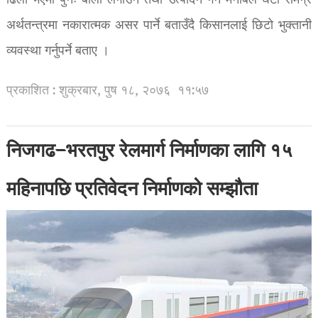
ढिला भएमा पुनः बाली लगाउन तथा उत्पादन गर्न मनोबल घटी समग्र
अर्थतन्त्रमा नकारात्मक असर पार्ने बताउँदै किसानलाई छिटो भुक्तानी
व्यवस्था गर्नुपर्ने बताए ।
प्रकाशित : शुक्रबार, पुष १८, २०७६
११:५७
निजगढ–भरतपुर रेलमार्ग निर्माणका लागि १५
महिनापछि प्रतिवेदन निर्माणको सम्झौता