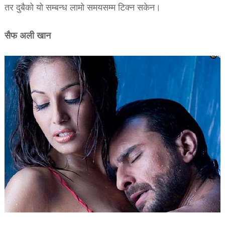
तर दुबैको यो सम्बन्ध लामो समयसम्म टिक्न सकेन।
सैफ अली खान