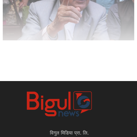
विगुल मिडिया प्रा. लि.