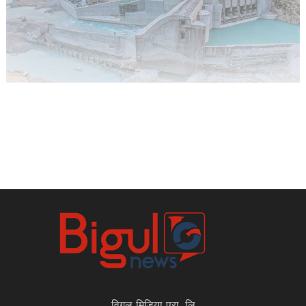
विगुल मिडिया प्रा. लि.