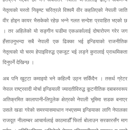
हतप्रभ भएका छौँ भने अर्कातिर नेपाली जनतालाई ढाँट्ने अकर्मण्य
नेतृत्वको यस्तो निकृष्ट चरित्रले विश्वमै वीर कहलिएको नेपाली जाति
वीर होइन कायर भैसकेको रहेछ भन्ने गलत सन्देश प्रवाहित भएको छ
। तर अहिलेको यो सङ्गीन घडीमा एकअर्कालाई दोषारोपण गरेर जग
हँसाउनुभन्दा सबै नेपाली एक ढिक्का भई इन्डियाको राजनीतिक
नेतृत्वको यो चरम हेपाइविरुद्ध एकजूट भई लड्ने कुरालाई प्राथमिकता
दिनुपर्ने देखिन्छ ।
अब पनि खुट्टा कमाइयो भने कहिल्यै उठ्न सकिँदैन । तसर्थ ग्रेटर
नेपाल राष्ट्रवादी मोर्चा इन्डियाली ज्यादतीविरुद्ध कूटनीतिक दबाबस्वरूप
अतिक्रमित कालापानी-लिपुलेक क्षेत्रको नेपाली भूमिमा सडक बनाएर
उसले खडा गरेको समस्यासमाधान नभएसम्म इन्डियाका लागि नेपालका
राजदूत नीलाम्बर आचार्यलाई काठमाडौँ फिर्ता बोलाउन सरकारसँग माग