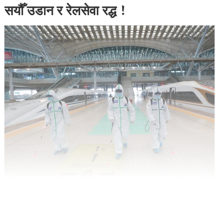
सयौँ उडान र रेलसेवा रद्ध !