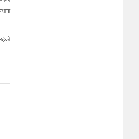
ार्की
्षामा
रहेको