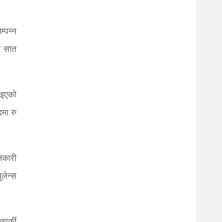
म्पन्न
ु सात
िइएको
मा रु
नकारी
लेन्स