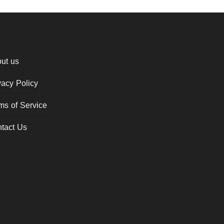
ut us
vacy Policy
ms of Service
tact Us