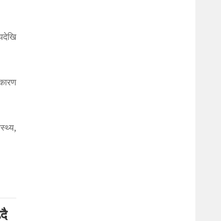
यदेखि
 कारण
्थ्य,
दै