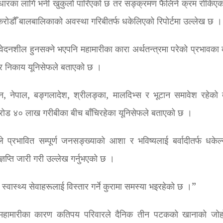
ुधारका लागि भनी खुकुलो पारिएको छ तर सङ्क्रमण फैलिने क्रम रोकिएक
 करोडौँ बालबालिकाको अवस्था गरिबीतर्फ धकेलिएको रिपोर्टमा उल्लेख छ ।
ेदनशील हुनसक्ने भएपनि महामारीका कारा अर्थतन्त्रमा परेको प्रभावका
ार निकाय यूनिसेफले बताएको छ ।
 नेपाल, बङ्गलादेश, श्रीलङ्का, मालदिभ्स र भूटान समावेश रहेको द
रोड ४० लाख गरीबीका बीच बाँचिरहेका यूनिसेफले बताएको छ ।
रभावित सम्पूर्ण जनसङ्ख्याको आशा र भविष्यलाई बर्वादीतर्फ धकेल्
ज्ञप्ति जारी गरी उल्लेख गर्नुभएको छ ।
स्थ्य सेवाहरूलाई विस्तार गर्ने कुरामा समस्या भइरहेको छ ।”
मा महामारीका कारण कतिपय परिवारले दैनिक तीन पटकको खानाको जोहो