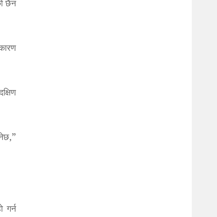
ो छैन
 कारण
क्षिण
नेछ,”
 गर्न