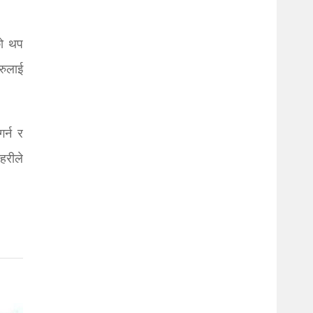
को थप
हरुलाई
र्न र
हरीले