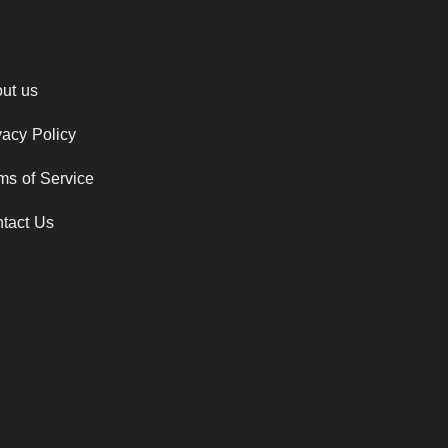
ut us
vacy Policy
ms of Service
tact Us