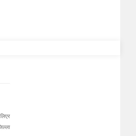
 लिएर
िल्ला