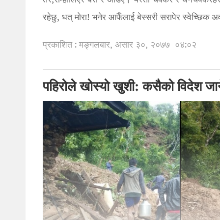
तर,सम्हालिएर बसेँ र अडिएँ। यस्ता चक्कर र घनचक्करहरु दर
रहेछु, धत् मोरा! भनेर आफैँलाई बेस्सरी सरापेर स्वेच्छि
प्रकाशित : मङ्गलबार, असार ३०, २०७७
०४:०२
पहिरोले खोस्यो खुशी: कसैको विदेश जान