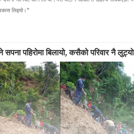
्जनौं भोगियो! अनि लाग्यो : मेरो पार्टी र आदर्श त उहिल्यै सक्किएछ! म
क अवकास लिइयो।”
े सपना पहिरोमा बिलायो, कसैको परिवार नै लुट्य