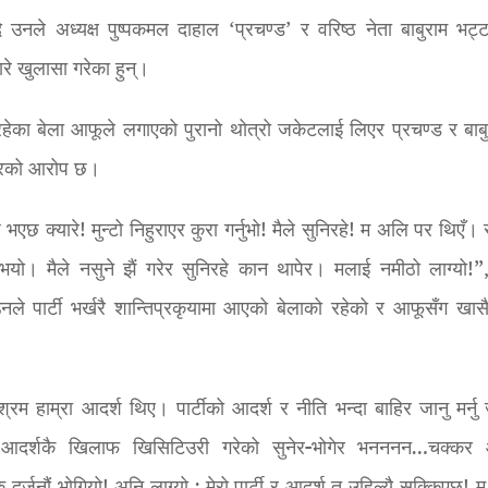
नले अध्यक्ष पुष्पकमल दाहाल ‘प्रचण्ड’ र वरिष्ठ नेता बाबुराम भट्ट
े खुलासा गरेका हुन्।
रहेका बेला आफूले लगाएको पुरानो थोत्रो जकेटलाई लिएर प्रचण्ड र बाबु
मगरको आरोप छ।
एछ क्यारे! मुन्टो निहुराएर कुरा गर्नुभो! मैले सुनिरहे! म अलि पर थिएँ।
यो। मैले नसुने झैं गरेर सुनिरहे कान थापेर। मलाई नमीठो लाग्यो!”
ले पार्टी भर्खरै शान्तिप्रकृयामा आएको बेलाको रहेको र आफूसँग खासै
म हाम्रा आदर्श थिए। पार्टीको आदर्श र नीति भन्दा बाहिर जानु मर्नु 
वले आदर्शकै खिलाफ खिसिटिउरी गरेको सुनेर-भोगेर भनननन…चक्कर