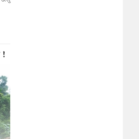
 उल्लु
ो !