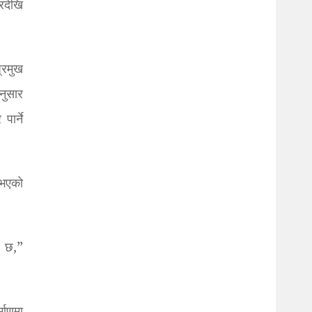
रदेखि
्रमुख
नुसार
ार्ने
 भएको
ो छ,”