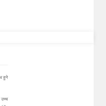
 हुने
 उच्च