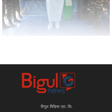
विगुल मिडिया प्रा. लि.