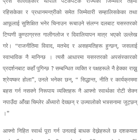
प्रेस सल्लाहकार थापाले पटकपटक राज्यका जिम्मेवार तहमा
रहिसकेका र प्रधानमन्त्रीको समेत जिम्मेवारी सम्हालिसकेका तथा
आफूलाई सुशिक्षित भनेर चिनाउन रूचाउने संलग्न दलबाट यसस्तरको
टिप्पणी कुण्ठाग्रस्त गालीगलोज र दिवालियापन मात्र भएको उल्लेख
गरे। “राजनीतिमा विवाद, मतभेद र असहमतिहरू हुन्छन्, जसलाई
स्वाभाविक नै मानिन्छ । त्यसै आधारमा यसस्तरको अपसंस्कारको
प्रदर्शनबाट कहाँ पुगिन्छ ? सम्बन्धित व्यक्ति र पक्षहरूले नै हेक्का राख्नु
श्रेयष्कर होला”, उनले भनेका छन्, “ सिद्धान्त, नीति र कार्यक्रममा
बहस गर्न नसक्ने निरूपाय व्यक्तिहरू नै आफ्नो स्वार्थका रोटी सेक्न
नपाउँदा आँंखा चिम्लेर अँध्यारो देख्छन् र उज्यालोको भत्र्सनामा जुट्छन्
।”
आफ्नो निहित स्वार्थ पूरा गर्न उनलाई बाधक देख्नेहरूले छ दशकयता