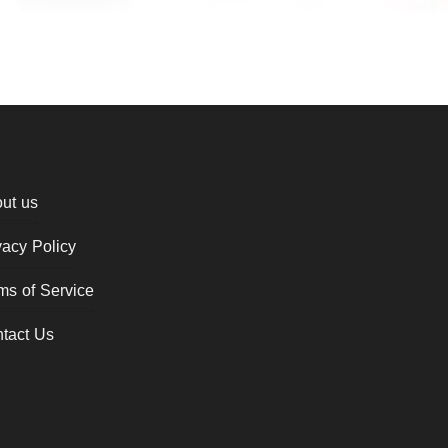
ut us
vacy Policy
ms of Service
tact Us