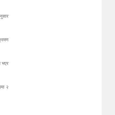
नुसार
क्रमण
ो भएर
वमा २