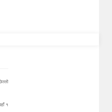
िल्लो
हाँ १