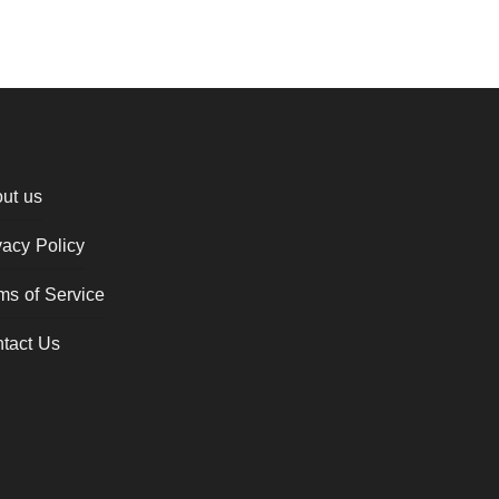
ut us
vacy Policy
ms of Service
tact Us