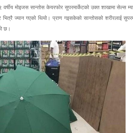
५९ वर्षीय मोइजस सान्तोस केयरफोर सुपरमार्केटको उक्त शाखामा सेल्स म्य
भित्रै ज्यान गएको थियो। प्राण गइसकेको सान्तोसको शरीरलाई सुपरमा
को छ।