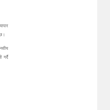
यापार
 छ।
ानवीय
गर्दै