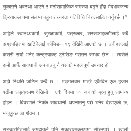
लुकाउने अवस्था आउने र मनोसामाजिक समस्या बढ्ने हुँदा भेदभावजन्य
क्रियाकलापमा संलग्न नहुन र त्यस्ता गतिविधि निरुत्साहित गर्नुपर्छ ।”
अहिले स्वास्थ्यकर्मी, सुरक्षाकर्मी, पत्रकार, सरसफाइकर्मीलाई सबै
अग्रपङ्तिमा खटिनेलाई कोभिड–¬१९ देखिँदै आएको छ । उनीहरुलाई
कसरी सर्यो भनेर कन्ट्रयाक्ट ट्रेसिङ गराउन सम्भव छैन । त्यसैले
हामी आफैँ सावधानी अपनाउनु नै यसको महत्वपूर्ण उपचार हो ।
अझै स्थिति जटिल बन्दै छ । मङ्गलबार मात्रै एकैदिन एक हजार
बढीमा सङ्क्रमण देखियो । एकै दिनमा ११ जनाको मृत्यु हुनु सामान्य
होइन । विवरणले निक्कै सावधानी अपनाउनु पर्छ भनेर देखाएको छ,
भन्नुहुन्छ डा गौतम ।
सङ्क्रमितलाई समुदायले पनि सकारात्मकरुपमा सोच्नुपर्छ । खाली