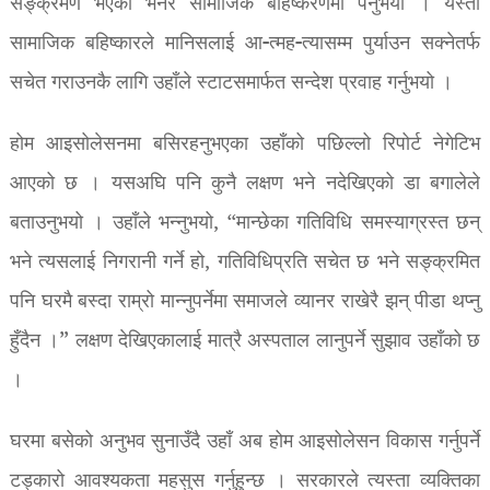
सङ्क्रमण भएको भनेर सामाजिक बहिष्करणमा पर्नुभयो । यस्ता
सामाजिक बहिष्कारले मानिसलाई आ-त्मह-त्यासम्म पुर्याउन सक्नेतर्फ
सचेत गराउनकै लागि उहाँले स्टाटसमार्फत सन्देश प्रवाह गर्नुभयो ।
होम आइसोलेसनमा बसिरहनुभएका उहाँको पछिल्लो रिपोर्ट नेगेटिभ
आएको छ । यसअघि पनि कुनै लक्षण भने नदेखिएको डा बगालेले
बताउनुभयो । उहाँले भन्नुभयो, “मान्छेका गतिविधि समस्याग्रस्त छन्
भने त्यसलाई निगरानी गर्ने हो, गतिविधिप्रति सचेत छ भने सङ्क्रमित
पनि घरमै बस्दा राम्रो मान्नुपर्नेमा समाजले व्यानर राखेरै झन् पीडा थप्नु
हुँदैन ।” लक्षण देखिएकालाई मात्रै अस्पताल लानुपर्ने सुझाव उहाँको छ
।
घरमा बसेको अनुभव सुनाउँदै उहाँ अब होम आइसोलेसन विकास गर्नुपर्ने
टड्कारो आवश्यकता महसुस गर्नुहुन्छ । सरकारले त्यस्ता व्यक्तिका