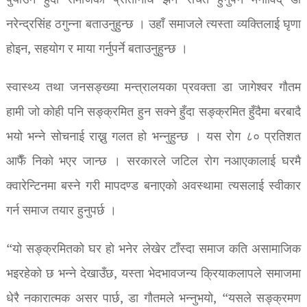
पुर्याउने हुँदा समाजका प्रतिनिधि झनै सचेत हुनुपर्ने मनोविद् डा
नरेन्द्रसिंह ठगुन्ना बताउनुहुन्छ । उहाँ समाजले त्यस्ता व्यक्तिलाई घृणा
होइन, सहयोग र माया गर्नुपर्ने बताउनुहुन्छ ।
स्वास्थ्य तथा जनसङ्ख्या मन्त्रालयका प्रवक्ता डा जागेश्वर गौतम
हामी जो कोही पनि सङ्क्रमित हुन सक्ने हुँदा सङ्क्रमित हुँदैमा बरबादै
भयो भन्ने सोचनाई राख्नु गलत हो भन्नुहुन्छ । यस रोग ८० प्रतिशत
आफैँ निको भएर जान्छ । सरकारले जटिल रोग नआएकालाई घरमै
क्वारेन्टिनमा बस्ने गरी मापदण्ड बनाएको अवस्थामा त्यसलाई स्वीकार
गर्न समाज तयार हुनुपर्छ ।
“यो सङ्क्रमितको घर हो भनेर लेखेर टाँस्दा समाज कति असामाजिक
भइरहेको छ भन्ने देखाउँछ, यस्ता भेदभावजन्य क्रियाकलापले समाजमा
धेरै नकारात्मक असर पार्छ, डा गौतमले भन्नुभयो, “यसले सङ्क्रमण