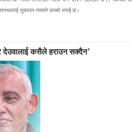
ार्वजनिक गरेका तस्विरहरु माथि पनि प्रश्न उठाएका छन्। किमको अ
र अवस्थालाई लुकाउन नसक्ने उनको भनाई छ।
रै देउवालाई कसैले हराउन सक्दैन’