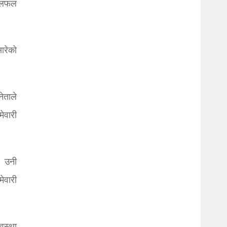
 छलफल
ारेको
ेताले
ेवारी
। उनी
ेवारी