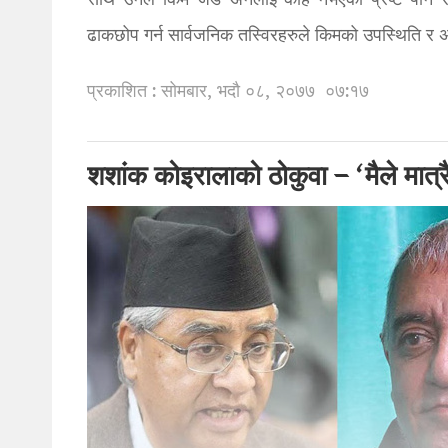
साथै उनले किम जङ–अनलाई केहि नभएको प्रष्ट पार्न स
ढाकछोप गर्न सार्वजनिक तस्विरहरुले किमको उपस्थिति 
प्रकाशित : सोमबार, भदौ ०८, २०७७
०७:१७
शशांक कोइरालाको ठोकुवा – ‘मैले मात्