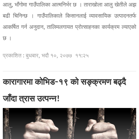
आलु, भाँगोमा गाउँपालिका आत्मनिर्भर छ । ताराखोला आलु खेतीले अझ
बढी चिनिन्छ । गाउँपालिकाले किसानलाई व्यावसायिक उत्पादनतर्फ
आकर्षित गर्न अनुदान, तालिमलगायत प्रोत्साहनका कार्यक्रम ल्याएको
छ ।
प्रकाशित : बुधबार, भदौ १०, २०७७
११:२५
कारागारमा कोभिड-१९ को सङ्क्रमण बढ्दै
जाँदा त्रास उत्पन्न!