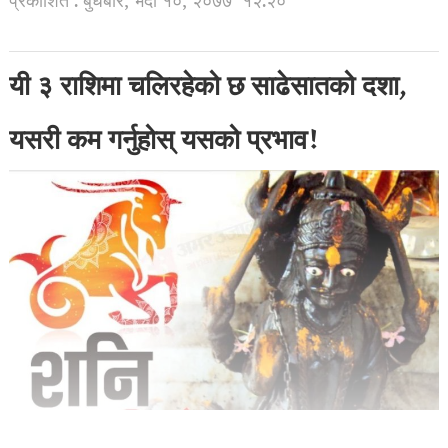
प्रकाशित : बुधबार, भदौ १०, २०७७
१२:२०
यी ३ राशिमा चलिरहेको छ साढेसातको दशा,
यसरी कम गर्नुहोस् यसको प्रभाव!