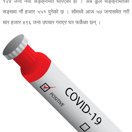
१२४ जना नयाँ सङ्क्रमित थपिएको हो । अब कूल सङ्क्रमितको
सङ्ख्या नौं हजार ५५१ पुगेको छ । सोमध्ये आज ५७ जनासमेत गरी
चार हजार ४९६ जना उपचार गराएर घर फर्केका छन् ।