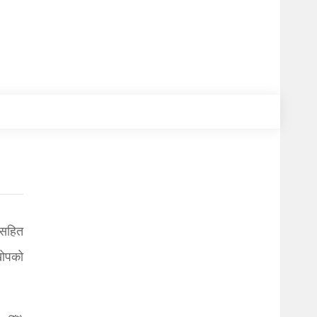
ञसहित
खोपको