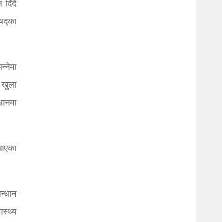
दिँदै
षद्का
न्नेमा
 खुला
धानमा
खाएका
न्धान
स्थ्य