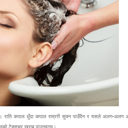
्छ। राति कपाल धुँदा कपाल राम्ररी सुक्न पाउँदैन र यसले अलग-अलग
लको टेक्सचर खराब पाउनुहुन्छ।