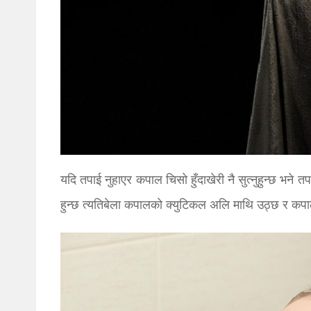
यदि तपाई नुहाएर कपाल चिसो हुँदाखेरी नै सुत्नुहुन्छ भने 
हुन्छ त्यतिबेला कपालको क्युटिकल अलि माथि उठ्छ र कपा