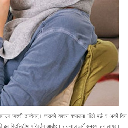
गाउन जरुरी ठान्दैनन्। जसको कारण कपालमा गाँठो पर्छ र अर्को दिन
इलास्टिसिटीमा परिवर्तन आउँछ। र कपाल झर्ने समस्या हुन् लाग्छ।