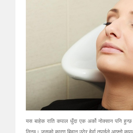
यस बाहेक राति कपाल धुँदा एक अर्को नोक्सान पनि हुन
लिन्छ। जसको कारण बिहान उठेर हेर्दा तपाईले आफ्नो कपा