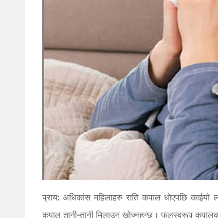
प्राय: अधिकांस महिलाहरु राति कपाल धोएपछि काईयो ल
कपाल तानी-तानी मिलाउन खोज्नुहुन्छ। फलस्वरूप कपालको 