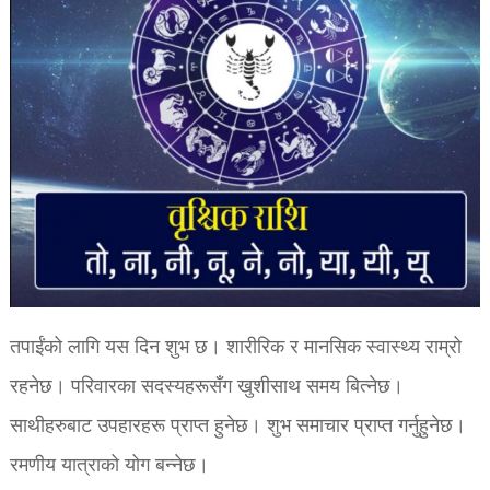
तपाईंको लागि यस दिन शुभ छ। शारीरिक र मानसिक स्वास्थ्य राम्रो
रहनेछ। परिवारका सदस्यहरूसँग खुशीसाथ समय बित्नेछ।
साथीहरुबाट उपहारहरू प्राप्त हुनेछ। शुभ समाचार प्राप्त गर्नुहुनेछ।
रमणीय यात्राको योग बन्नेछ।