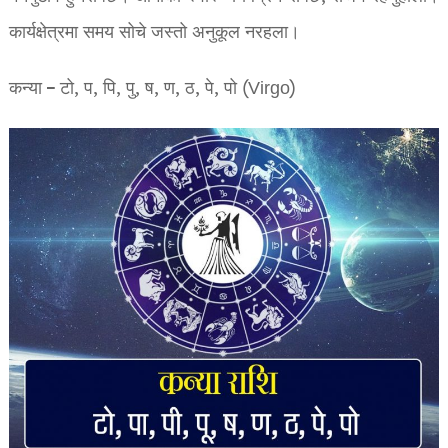
कार्यक्षेत्रमा समय सोचे जस्तो अनुकूल नरहला।
कन्या – टो, प, पि, पु, ष, ण, ठ, पे, पो (Virgo)