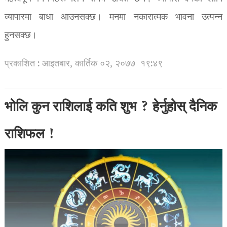
व्यापारमा बाधा आउनसक्छ। मनमा नकारात्मक भावना उत्पन्न
हुनसक्छ।
प्रकाशित : आइतबार, कार्तिक ०२, २०७७
१९:४९
भोलि कुन राशिलाई कति शुभ ? हेर्नुहोस् दैनिक
राशिफल !