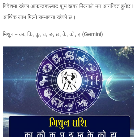
विदेशमा रहेका आफन्तहरूबाट शुभ खबर मिल्नाले मन आनन्दित हुनेछ।
आर्थिक लाभ मिल्ने सम्भावना रहेको छ।
मिथुन – का, कि, कु, घ, ङ, छ, के, को, ह (Gemini)