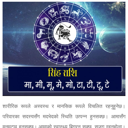
शारीरिक रूपले अस्वस्थ र मानसिक रूपले विचलित रहनुहुनेछ।
परिवारका सदस्यसँग मदभेदको स्थिति उत्पन्न हुनसक्छ। आमासँग
मनमुटाव हुनसक्छ। आमाको स्वास्थ्य बिग्रन सक्छ, सजग रहनुहोला।