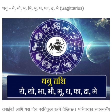
धनु – ये, यो, भ, भि, भु, ध, फा, ढ, भे (Sagittarius)
तपाईंको लागि यस दिन प्रतिकूल रहने देखिन्छ। परिवारका सदस्यसँग