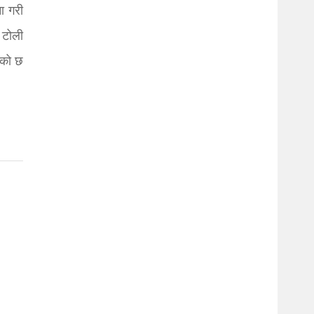
ा गरी
 टोली
एको छ