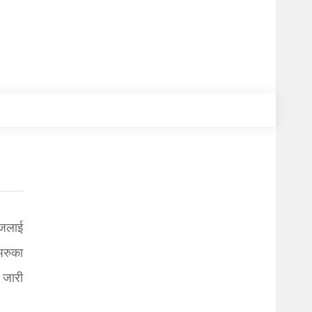
ौजलाई
 अरुका
 जारी