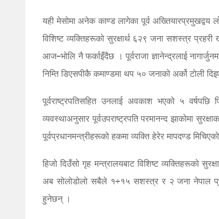
यही मेसोमा अनेक काण्ड लागेका पूर्व अख्तियारप्रमुखद्वय
विशिष्ट व्यक्तिहरूको सुरक्षार्थ ६२९ जना सशस्त्र प्र
आज–भोलि नै फर्काइँदैछ । पूर्वराजा ज्ञानेन्द्रलाई नागार
निम्ति डिएसपीकै कमाण्डमा थप ५० जनाको अर्को टोली दिइ
पूर्वराष्ट्रपतिसहित उनलाई अवकाश भएको ५ वर्षप
व्यवस्थाअनुसार पूर्वउपराष्ट्रपति परमानन्द झाकोमा सुरक
पूर्वप्रधानमन्त्रीहरूको हकमा व्यक्ति हेरेर मापदण्ड मिचिए
हिजो दिउँसो गृह मन्त्रालयबाट विशिष्ट व्यक्तिहरूको सुरक
अब सोलोडोलो सबैले १÷१५ सशस्त्र र २ जना नेपाल प्रहर
हुनेछन् ।