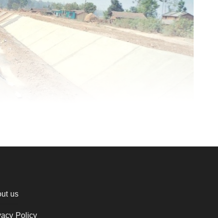
ut us
vacy Policy