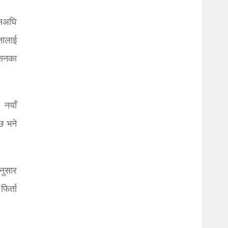
यसअघि
नालाई
क्सनका
 नयाँ
छ भने
अनुसार
िर्ता