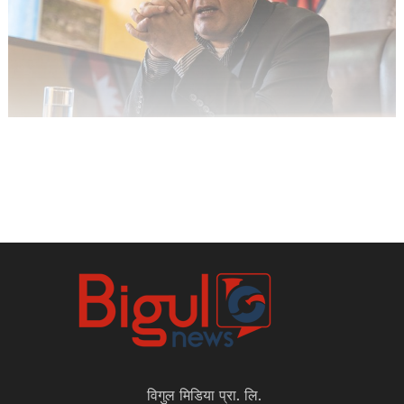
विगुल मिडिया प्रा. लि.