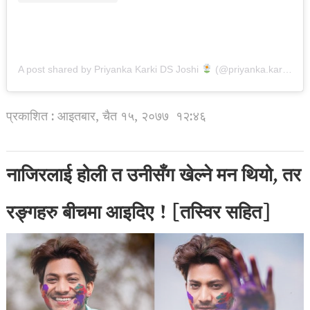
A post shared by Priyanka Karki DS Joshi
(@priyanka.karki)
प्रकाशित : आइतबार, चैत १५, २०७७
१२:४६
नाजिरलाई होली त उनीसँग खेल्ने मन थियो, तर
रङ्गहरु बीचमा आइदिए ! [तस्विर सहित]