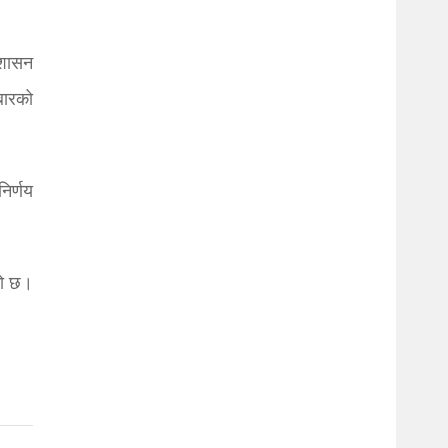
्रशासन
मबारको
िर्णय
को छ।