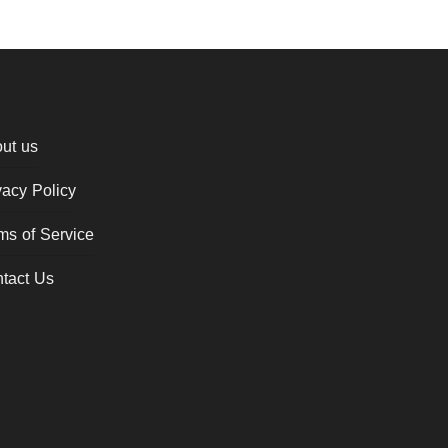
ut us
vacy Policy
ms of Service
tact Us