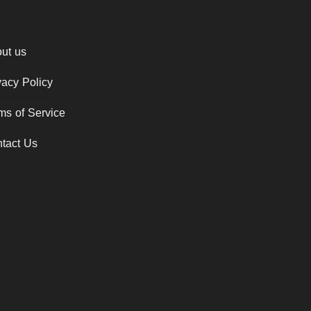
ut us
vacy Policy
ms of Service
tact Us