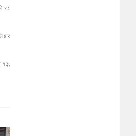
ने ९८
िसिआर
ा १३,