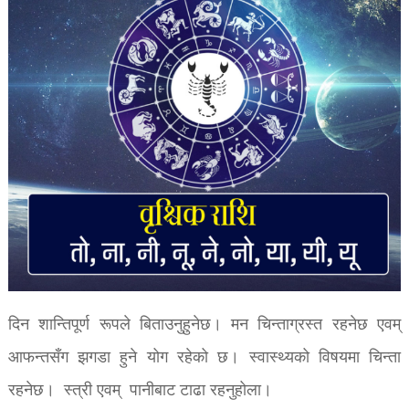
दिन शान्तिपूर्ण रूपले बिताउनुहुनेछ। मन चिन्ताग्रस्त रहनेछ एवम्
आफन्तसँग झगडा हुने योग रहेको छ। स्वास्थ्यको विषयमा चिन्ता
रहनेछ। स्त्री एवम् पानीबाट टाढा रहनुहोला।