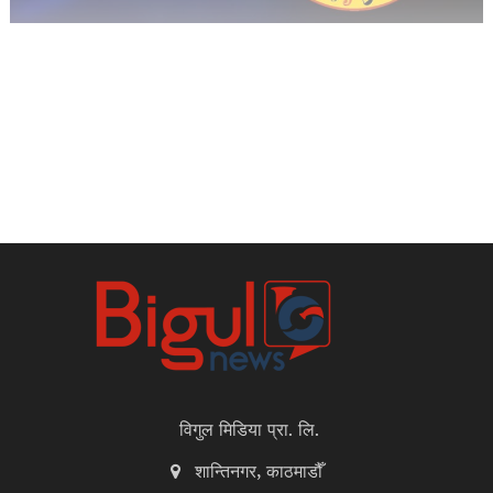
विगुल मिडिया प्रा. लि.
शान्तिनगर, काठमाडौँ