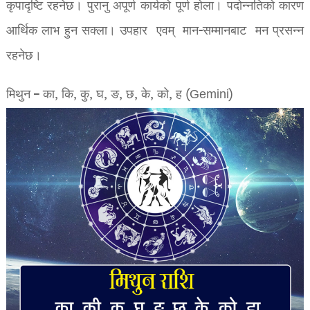
कृपादृष्टि रहनेछ। पुरानु अपूर्ण कार्यको पूर्ण होला। पदोन्नतिको कारण
आर्थिक लाभ हुन सक्ला। उपहार एवम् मान-सम्मानबाट मन प्रसन्न
रहनेछ।
मिथुन – का, कि, कु, घ, ङ, छ, के, को, ह (Gemini)