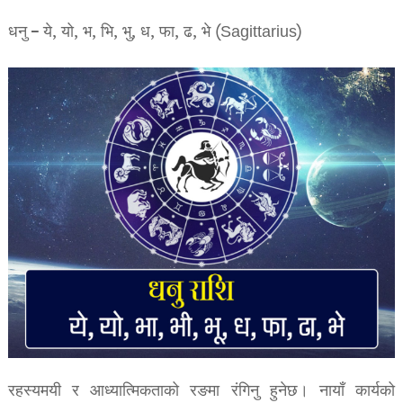
धनु – ये, यो, भ, भि, भु, ध, फा, ढ, भे (Sagittarius)
रहस्यमयी र आध्यात्मिकताको रङमा रंगिनु हुनेछ। नायाँ कार्यको