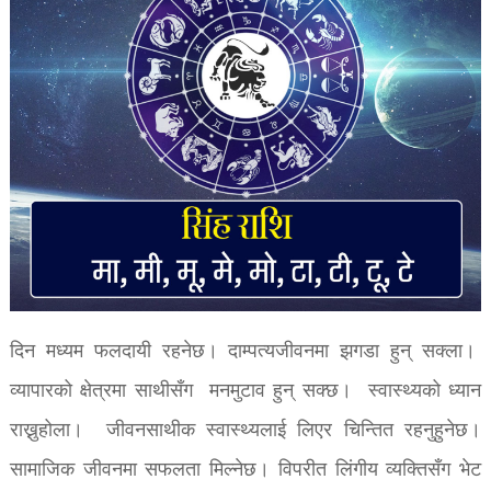
दिन मध्यम फलदायी रहनेछ। दाम्पत्यजीवनमा झगडा हुन् सक्ला।
व्यापारको क्षेत्रमा साथीसँग मनमुटाव हुन् सक्छ। स्वास्थ्यको ध्यान
राख्नुहोला। जीवनसाथीक स्वास्थ्यलाई लिएर चिन्तित रहनुहुनेछ।
सामाजिक जीवनमा सफलता मिल्नेछ। विपरीत लिंगीय व्यक्तिसँग भेट