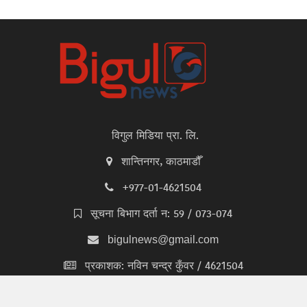
विगुल मिडिया प्रा. लि.
शान्तिनगर, काठमाडौँ
+977-01-4621504
सूचना बिभाग दर्ता न: 59 / 073-074
bigulnews@gmail.com
प्रकाशक: नविन चन्द्र कुँवर / 4621504
सम्पादक: काशिराम कुँवर / 4621504