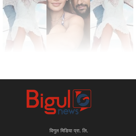
विगुल मिडिया प्रा. लि.