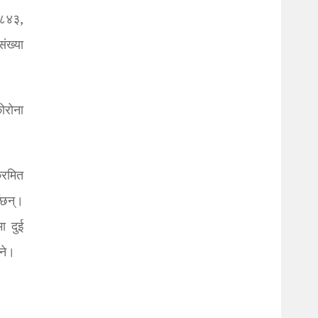
 ८४३,
ंख्या
ोरोना
्रमित
ँछन्।
ा दुई
भने।