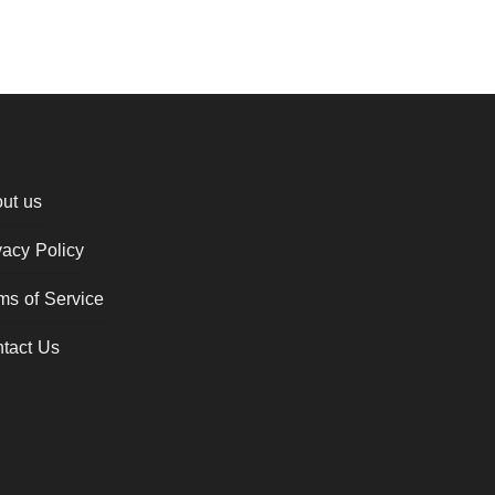
ut us
vacy Policy
ms of Service
tact Us