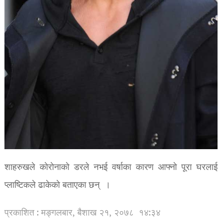
शाहरुखले कोरोनाको डरले नभई वर्षाका कारण आफ्नो पूरा घरलाई
प्लाष्टिकले ढाकेको बताएका छन् ।
प्रकाशित : मङ्गलबार, बैशाख २१, २०७८
१४:३४