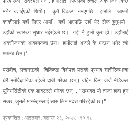
परिवारको सदस्यले भने ,’हामीलाई पिपलको रुखले अक्सीजन दिन्छ
भनेर बताईएको थियो। कुनै विकल्प नभएपछि हामीले आफ्नो
काकीलाई यहाँ लिएर आयौँ। यहाँ आएपछि उहाँ धेरै ठीक हुनुभयो।
उहाँको स्वास्थ्य सुधार भईरहेको छ। यही नै ठुलो कुरा हो। उहाँलाई
अक्सीजनको आवश्यकता छैन। हामीलाई अरुले के भन्छन् भनेर त्यो
मतलब छैन।’
यसैबीच, लखनऊको चिकित्सा विशेषज्ञ यसको प्रभाव शारीरिकभन्दा
धेरै मनोवैज्ञानिक रहेको दाबी गरेका छन्। वहिन किंग जर्ज मेडिकल
यूनिभर्सिटीको एक डाक्टरले भनेका छन् , “सम्भवत यो ताजा हावा हुन
सक्छ, जुनले मान्छेहरुलाई सास लिन मदत्त गरिरहेको छ।”
प्रकाशित : आइतबार, बैशाख २६, २०७८
१५:१८